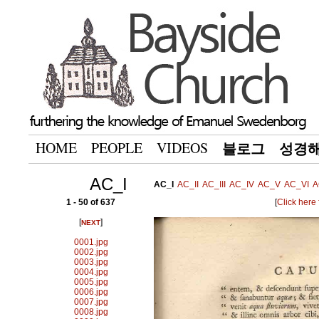
HOME
PEOPLE
VIDEOS
블로그
성경
AC_I
AC_I
AC_II
AC_III
AC_IV
AC_V
AC_VI
A
1 - 50 of 637
[
Click here
[
]
NEXT
0001.jpg
0002.jpg
0003.jpg
0004.jpg
0005.jpg
0006.jpg
0007.jpg
0008.jpg