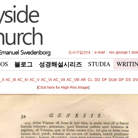
도서구입안내
e-mail
rev. george f. dol
EOS
STUDIA
WRITI
블로그
성경해설시리즈
_II
AC_III
AC_IV
AC_V
AC_VI
AC_VII
AC_VIII
AR
CL
DD
DF
DLW
DP
DS
DV
[
Click here for High-Res Image
]