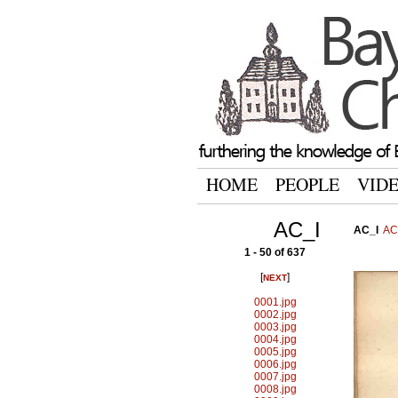
HOME
PEOPLE
VID
AC_I
AC_I
AC
1 - 50 of 637
[
]
NEXT
0001.jpg
0002.jpg
0003.jpg
0004.jpg
0005.jpg
0006.jpg
0007.jpg
0008.jpg