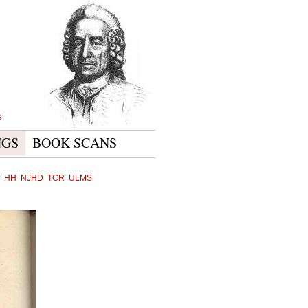
e
NGS
BOOK SCANS
HH
NJHD
TCR
ULMS