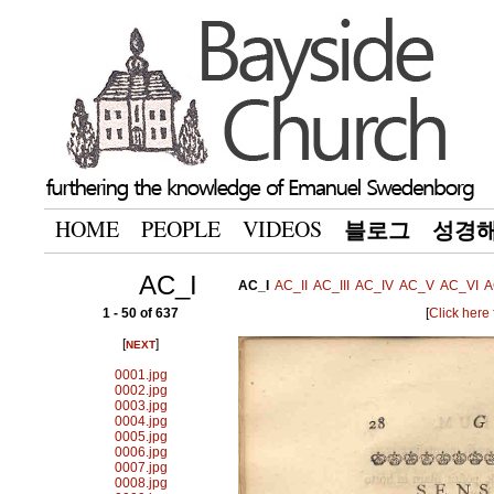
HOME
PEOPLE
VIDEOS
블로그
성경
AC_I
AC_I
AC_II
AC_III
AC_IV
AC_V
AC_VI
A
1 - 50 of 637
[
Click here
[
]
NEXT
0001.jpg
0002.jpg
0003.jpg
0004.jpg
0005.jpg
0006.jpg
0007.jpg
0008.jpg