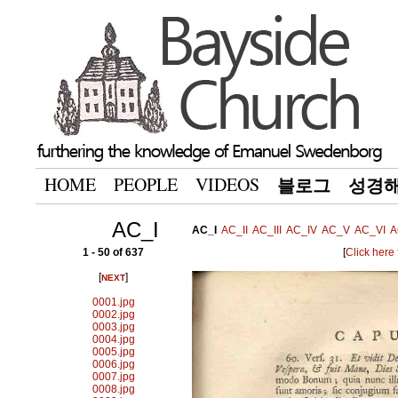
HOME
PEOPLE
VIDEOS
블로그
성경
AC_I
AC_I
AC_II
AC_III
AC_IV
AC_V
AC_VI
A
1 - 50 of 637
[
Click here
[
]
NEXT
0001.jpg
0002.jpg
0003.jpg
0004.jpg
0005.jpg
0006.jpg
0007.jpg
0008.jpg