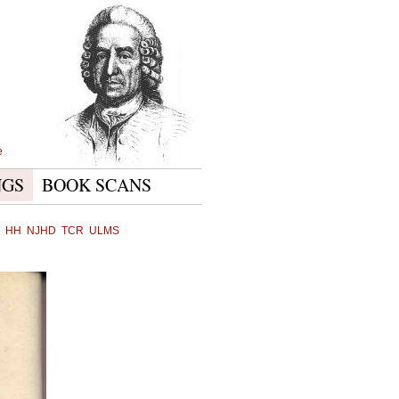
e
NGS
BOOK SCANS
HH
NJHD
TCR
ULMS