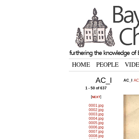
HOME
PEOPLE
VID
AC_I
AC_I
AC
1 - 50 of 637
[
]
NEXT
0001.jpg
0002.jpg
0003.jpg
0004.jpg
0005.jpg
0006.jpg
0007.jpg
0008.jpg