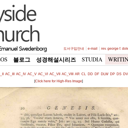
도서구입안내
e-mail
rev. george f. dol
EOS
STUDIA
WRITI
블로그
성경해설시리즈
_II
AC_III
AC_IV
AC_V
AC_VI
AC_VII
AC_VIII
AR
CL
DD
DF
DLW
DP
DS
DV
[
Click here for High-Res Image
]