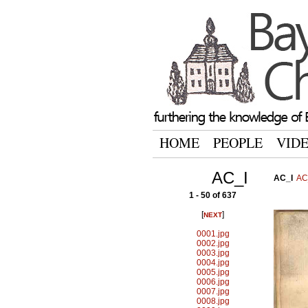
HOME
PEOPLE
VID
AC_I
AC_I
AC
1 - 50 of 637
[
]
NEXT
0001.jpg
0002.jpg
0003.jpg
0004.jpg
0005.jpg
0006.jpg
0007.jpg
0008.jpg