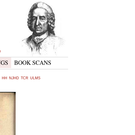
e
NGS
BOOK SCANS
HH
NJHD
TCR
ULMS