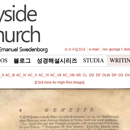
도서구입안내
e-mail
rev. george f. dol
EOS
STUDIA
WRITI
블로그
성경해설시리즈
_II
AC_III
AC_IV
AC_V
AC_VI
AC_VII
AC_VIII
AR
CL
DD
DF
DLW
DP
DS
DV
[
Click here for High-Res Image
]